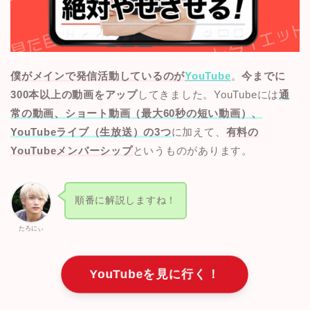
僕がメインで発信活動しているのが
YouTube
。
今までに
300本以上の動画をアップ
してきました。YouTubeには
通
常の動画、ショート動画（最大60秒の短い動画）、
YouTubeライブ（生放送）の3つ
に加えて、
有料の
YouTubeメンバーシップ
というものがあります。
順番に解説しますね！
たろにぃ
YouTubeを見に行く！