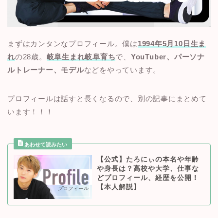
まずはカンタンなプロフィール。僕は
1994年5月10日生ま
れ
の28歳。
岐阜生まれ岐阜育ち
で、
YouTuber、パーソナ
ルトレーナー、モデル
などをやっています。
プロフィールは話すと長くなるので、別の記事にまとめて
います！！！
【公式】たろにぃの本名や年齢
や身長は？高校や大学、仕事な
どプロフィール、経歴を公開！
【本人解説】