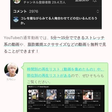
YouTubeの通常動画では、
5分〜15分でできるストレッチ
系の動画
や、
脂肪燃焼エクササイズなどの動画
を
無料で見
ることができます！
時間別の再生リスト（動画を集めたもの）や、
部位別の再生リストがある
ので、ぜひそちらも
たろにぃ
ご覧ください。